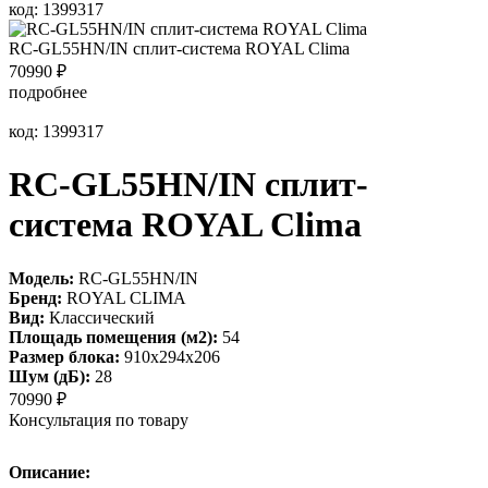
код: 1399317
RC-GL55HN/IN сплит-система ROYAL Clima
70990
₽
подробнее
код: 1399317
RC-GL55HN/IN сплит-
система ROYAL Clima
Модель:
RC-GL55HN/IN
Бренд:
ROYAL CLIMA
Вид:
Классический
Площадь помещения (м2):
54
Размер блока:
910х294х206
Шум (дБ):
28
70990
₽
Консультация по товару
Описание: