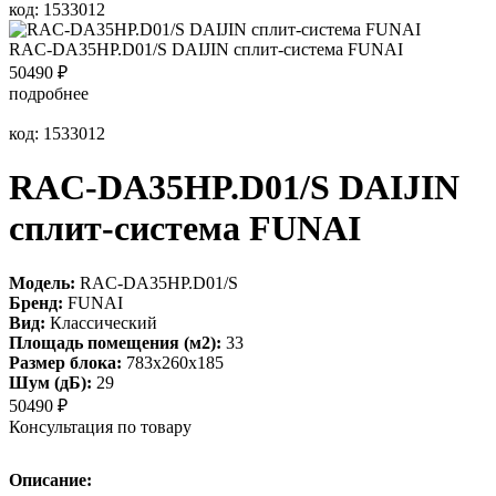
код: 1533012
RAC-DA35HP.D01/S DAIJIN сплит-система FUNAI
50490
₽
подробнее
код: 1533012
RAC-DA35HP.D01/S DAIJIN
сплит-система FUNAI
Модель:
RAC-DA35HP.D01/S
Бренд:
FUNAI
Вид:
Классический
Площадь помещения (м2):
33
Размер блока:
783х260х185
Шум (дБ):
29
50490
₽
Консультация по товару
Описание: