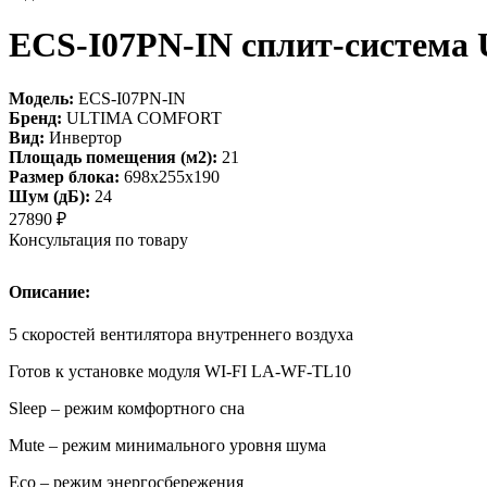
ECS-I07PN-IN сплит-систе
Модель:
ECS-I07PN-IN
Бренд:
ULTIMA COMFORT
Вид:
Инвертор
Площадь помещения (м2):
21
Размер блока:
698х255х190
Шум (дБ):
24
27890
₽
Консультация по товару
Описание:
5 скоростей вентилятора внутреннего воздуха
Готов к установке модуля WI-FI LA-WF-TL10
Sleep – режим комфортного сна
Mute – режим минимального уровня шума
Eco – режим энергосбережения