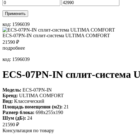
Применить
код: 1596039
ECS-07PN-IN сплит-система ULTIMA COMFORT
21590
₽
подробнее
код: 1596039
ECS-07PN-IN сплит-систем
Модель:
ECS-07PN-IN
Бренд:
ULTIMA COMFORT
Вид:
Классический
Площадь помещения (м2):
21
Размер блока:
698х255х190
Шум (дБ):
24
21590
₽
Консультация по товару