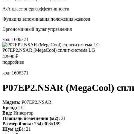
A/A класс энергоэффективности
Функция запоминания положения жалюзи
Эргономичный пульт управления
код: 1606371
P07EP2.NSAR (MegaCool) сплит-система LG
42990
₽
подробнее
код: 1606371
P07EP2.NSAR (MegaCool) спл
Модель:
P07EP2.NSAR
Бренд:
LG
Вид:
Инвертор
Площадь помещения (м2):
21
Размер блока:
754x308x189
Шум (дБ):
21