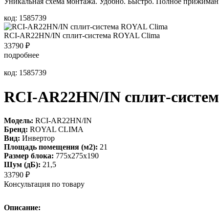
Уникальная схема монтажа. Удобно. Быстро. Полное прижимани
код: 1585739
RCI-AR22HN/IN сплит-система ROYAL Clima
33790
₽
подробнее
код: 1585739
RCI-AR22HN/IN сплит-систе
Модель:
RCI-AR22HN/IN
Бренд:
ROYAL CLIMA
Вид:
Инвертор
Площадь помещения (м2):
21
Размер блока:
775х275х190
Шум (дБ):
21,5
33790
₽
Консультация по товару
Описание: