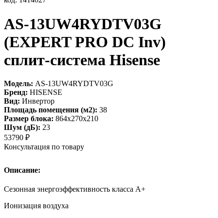
AS-13UW4RYDTV03G
(EXPERT PRO DC Inv)
сплит-система Hisense
Модель:
AS-13UW4RYDTV03G
Бренд:
HISENSE
Вид:
Инвертор
Площадь помещения (м2):
38
Размер блока:
864х270х210
Шум (дБ):
23
53790
₽
Консультация по товару
Описание:
Сезонная энергоэффективность класса А+
Ионизация воздуха