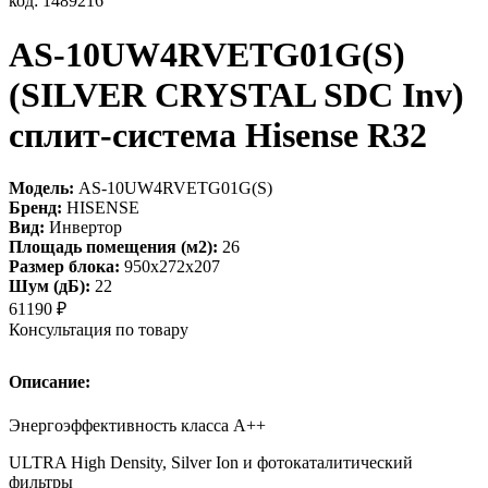
код: 1489216
AS-10UW4RVETG01G(S)
(SILVER CRYSTAL SDC Inv)
сплит-система Hisense R32
Модель:
AS-10UW4RVETG01G(S)
Бренд:
HISENSE
Вид:
Инвертор
Площадь помещения (м2):
26
Размер блока:
950х272х207
Шум (дБ):
22
61190
₽
Консультация по товару
Описание:
Энергоэффективность класса А++
ULTRA High Density, Silver Ion и фотокаталитический
фильтры