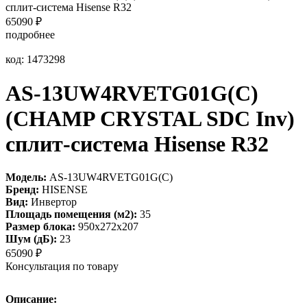
сплит-система Hisense R32
65090
₽
подробнее
код: 1473298
AS-13UW4RVETG01G(С)
(СHAMP CRYSTAL SDC Inv)
сплит-система Hisense R32
Модель:
AS-13UW4RVETG01G(С)
Бренд:
HISENSE
Вид:
Инвертор
Площадь помещения (м2):
35
Размер блока:
950х272х207
Шум (дБ):
23
65090
₽
Консультация по товару
Описание: