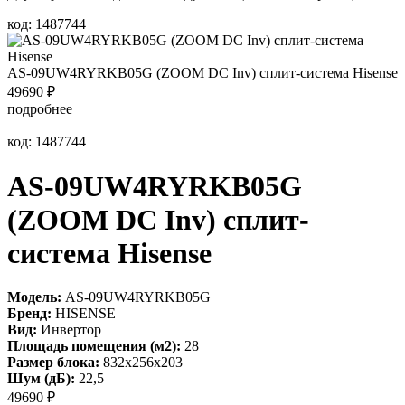
код: 1487744
AS-09UW4RYRKB05G (ZOOM DC Inv) сплит-система Hisense
49690
₽
подробнее
код: 1487744
AS-09UW4RYRKB05G
(ZOOM DC Inv) сплит-
система Hisense
Модель:
AS-09UW4RYRKB05G
Бренд:
HISENSE
Вид:
Инвертор
Площадь помещения (м2):
28
Размер блока:
832х256х203
Шум (дБ):
22,5
49690
₽