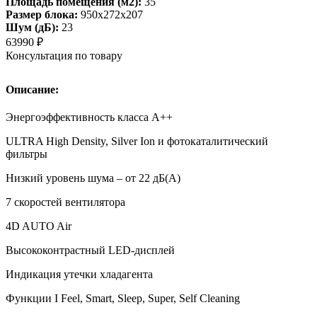
Площадь помещения (м2):
35
Размер блока:
950х272х207
Шум (дБ):
23
63990
₽
Консультация по товару
Описание:
Энергоэффективность класса А++
ULTRA High Density, Silver Ion и фотокаталитический
фильтры
Низкий уровень шума – от 22 дБ(А)
7 скоростей вентилятора
4D AUTO Air
Высококонтрастный LED-дисплей
Индикация утечки хладагента
Функции I Feel, Smart, Sleep, Super, Self Cleaning