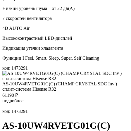
Низкий уровень шума – от 22 дБ(А)
7 скоростей вентилятора
4D AUTO Air
Высококонтрастный LED-дисплей
Индикация утечки хладагента
Функции I Feel, Smart, Sleep, Super, Self Cleaning
код: 1473291
AS-10UW4RVETG01G(С) (СHAMP CRYSTAL SDC Inv )
сплит-система Hisense R32
61190
₽
подробнее
код: 1473291
AS-10UW4RVETG01G(С)