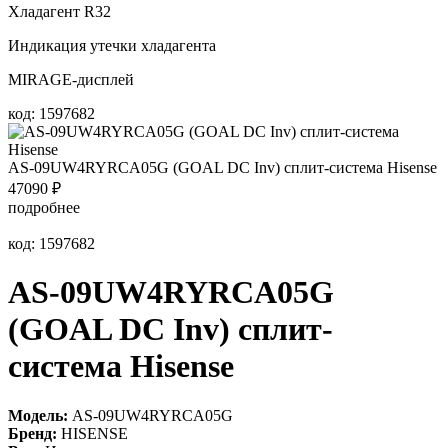
Хладагент R32
Индикация утечки хладагента
MIRAGE-дисплей
код: 1597682
AS-09UW4RYRCA05G (GOAL DC Inv) сплит-система Hisense
47090
₽
подробнее
код: 1597682
AS-09UW4RYRCA05G
(GOAL DC Inv) сплит-
система Hisense
Модель:
AS-09UW4RYRCA05G
Бренд:
HISENSE