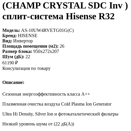
(СHAMP CRYSTAL SDC Inv )
сплит-система Hisense R32
Модель:
AS-10UW4RVETG01G(С)
Бренд:
HISENSE
Вид:
Инвертор
Площадь помещения (м2):
26
Размер блока:
950х272х207
Шум (дБ):
22
61190
₽
Консультация по товару
Описание:
Сезонная энергоэффективность класса А++
Плазменная очистка воздуха Cold Plasma Ion Generator
Ultra Hi Density, Silver Ion и фотокаталитический фильтры
Низкий уровень шума от (22 дБ(А))