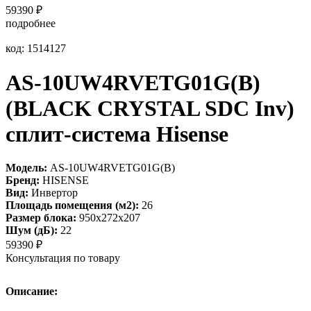
59390
₽
подробнее
код: 1514127
AS-10UW4RVETG01G(B)
(BLACK CRYSTAL SDC Inv)
сплит-система Hisense
Модель:
AS-10UW4RVETG01G(B)
Бренд:
HISENSE
Вид:
Инвертор
Площадь помещения (м2):
26
Размер блока:
950х272х207
Шум (дБ):
22
59390
₽
Консультация по товару
Описание: