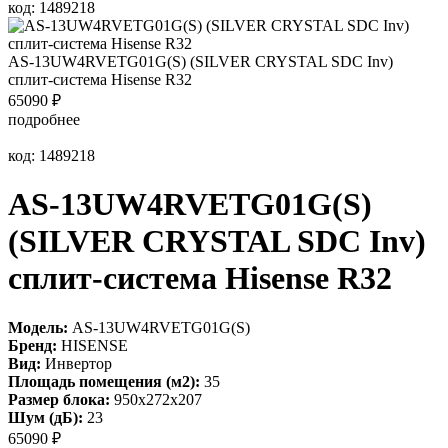
код: 1489218
AS-13UW4RVETG01G(S) (SILVER CRYSTAL SDC Inv)
сплит-система Hisense R32
65090
₽
подробнее
код: 1489218
AS-13UW4RVETG01G(S)
(SILVER CRYSTAL SDC Inv)
сплит-система Hisense R32
Модель:
AS-13UW4RVETG01G(S)
Бренд:
HISENSE
Вид:
Инвертор
Площадь помещения (м2):
35
Размер блока:
950х272х207
Шум (дБ):
23
65090
₽