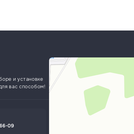
боре и установке
для вас способом!
-66-09