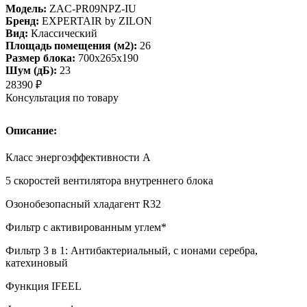
Модель:
ZAC-PR09NPZ-IU
Бренд:
EXPERTAIR by ZILON
Вид:
Классический
Площадь помещения (м2):
26
Размер блока:
700х265х190
Шум (дБ):
23
28390
₽
Консультация по товару
Описание:
Класс энергоэффективности А
5 скоростей вентилятора внутреннего блока
Озонобезопасный хладагент R32
Фильтр с активированным углем*
Фильтр 3 в 1: Антибактериальный, c ионами серебра,
катехиновый
Функция IFEEL