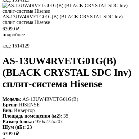
AS-13UW4RVETG01G(B) (BLACK CRYSTAL SDC Inv)
сплит-система Hisense
63990
₽
подробнее
код: 1514129
AS-13UW4RVETG01G(B)
(BLACK CRYSTAL SDC Inv)
сплит-система Hisense
Модель:
AS-13UW4RVETG01G(B)
Бренд:
HISENSE
Вид:
Инвертор
Площадь помещения (м2):
35
Размер блока:
950х272х207
Шум (дБ):
23
63990
₽