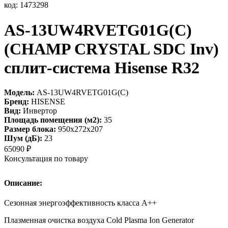
код: 1473298
AS-13UW4RVETG01G(С)
(СHAMP CRYSTAL SDC Inv)
сплит-система Hisense R32
Модель:
AS-13UW4RVETG01G(С)
Бренд:
HISENSE
Вид:
Инвертор
Площадь помещения (м2):
35
Размер блока:
950х272х207
Шум (дБ):
23
65090
₽
Консультация по товару
Описание:
Сезонная энергоэффективность класса А++
Плазменная очистка воздуха Cold Plasma Ion Generator