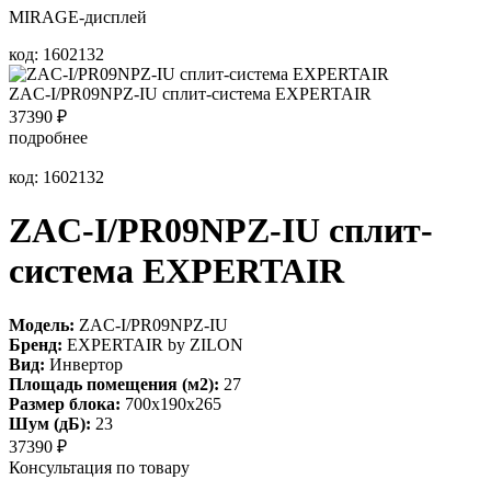
MIRAGE-дисплей
код: 1602132
ZAC-I/PR09NPZ-IU сплит-система EXPERTAIR
37390
₽
подробнее
код: 1602132
ZAC-I/PR09NPZ-IU сплит-
система EXPERTAIR
Модель:
ZAC-I/PR09NPZ-IU
Бренд:
EXPERTAIR by ZILON
Вид:
Инвертор
Площадь помещения (м2):
27
Размер блока:
700х190х265
Шум (дБ):
23
37390
₽
Консультация по товару