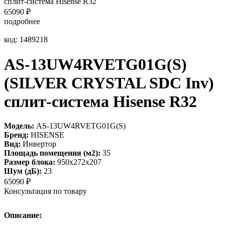
сплит-система Hisense R32
65090
₽
подробнее
код: 1489218
AS-13UW4RVETG01G(S)
(SILVER CRYSTAL SDC Inv)
сплит-система Hisense R32
Модель:
AS-13UW4RVETG01G(S)
Бренд:
HISENSE
Вид:
Инвертор
Площадь помещения (м2):
35
Размер блока:
950х272х207
Шум (дБ):
23
65090
₽
Консультация по товару
Описание: