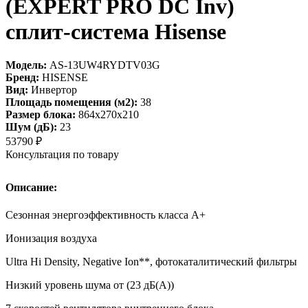
(EXPERT PRO DC Inv)
сплит-система Hisense
Модель:
AS-13UW4RYDTV03G
Бренд:
HISENSE
Вид:
Инвертор
Площадь помещения (м2):
38
Размер блока:
864х270х210
Шум (дБ):
23
53790
₽
Консультация по товару
Описание:
Сезонная энергоэффективность класса А+
Ионизация воздуха
Ultra Hi Density, Negative Ion**, фотокаталитический фильтры
Низкий уровень шума от (23 дБ(А))