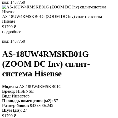
код: 1487750
AS-18UW4RMSKB01G (ZOOM DC Inv) сплит-система
Hisense
91790
₽
подробнее
код: 1487750
AS-18UW4RMSKB01G
(ZOOM DC Inv) сплит-
система Hisense
Модель:
AS-18UW4RMSKB01G
Бренд:
HISENSE
Вид:
Инвертор
Площадь помещения (м2):
57
Размер блока:
943х300х245
Шум (дБ):
27
91790
₽