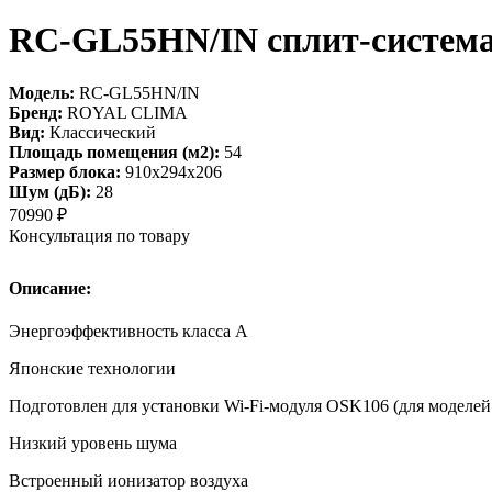
RC-GL55HN/IN сплит-систем
Модель:
RC-GL55HN/IN
Бренд:
ROYAL CLIMA
Вид:
Классический
Площадь помещения (м2):
54
Размер блока:
910х294х206
Шум (дБ):
28
70990
₽
Консультация по товару
Описание:
Энергоэффективность класса А
Японские технологии
Подготовлен для установки Wi-Fi-модуля OSK106 (для моделей 
Низкий уровень шума
Встроенный ионизатор воздуха