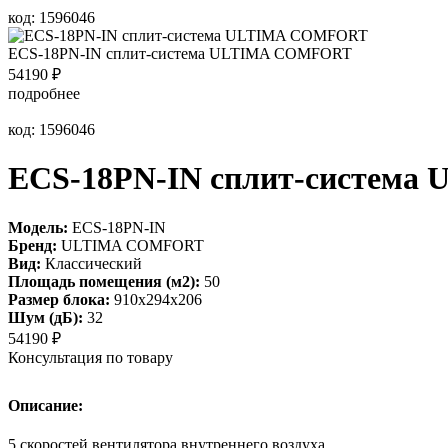
код: 1596046
ECS-18PN-IN сплит-система ULTIMA COMFORT
54190
₽
подробнее
код: 1596046
ECS-18PN-IN сплит-систем
Модель:
ECS-18PN-IN
Бренд:
ULTIMA COMFORT
Вид:
Классический
Площадь помещения (м2):
50
Размер блока:
910х294х206
Шум (дБ):
32
54190
₽
Консультация по товару
Описание:
5 скоростей вентилятора внутреннего воздуха