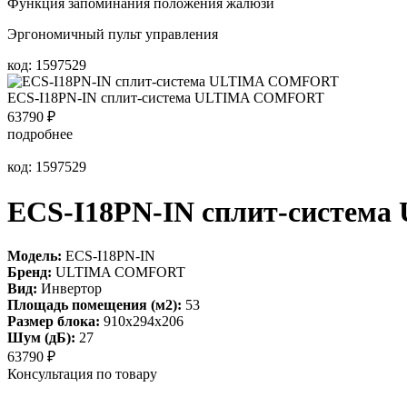
Функция запоминания положения жалюзи
Эргономичный пульт управления
код: 1597529
ECS-I18PN-IN сплит-система ULTIMA COMFORT
63790
₽
подробнее
код: 1597529
ECS-I18PN-IN сплит-систе
Модель:
ECS-I18PN-IN
Бренд:
ULTIMA COMFORT
Вид:
Инвертор
Площадь помещения (м2):
53
Размер блока:
910х294х206
Шум (дБ):
27
63790
₽
Консультация по товару