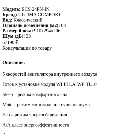
Модель:
ECS-24PN-IN
Бренд:
ULTIMA COMFORT
Вид:
Классический
Площадь помещения (м2):
68
Размер блока:
910х294х206
Шум (дБ):
33
67190
₽
Консультация по товару
Описание:
5 скоростей вентилятора внутреннего воздуха
Готов к установке модуля WI-FI LA-WF-TL10
Sleep – режим комфортного сна
Mute – режим минимального уровня шума
Eco – режим энергосбережения
A/A класс энергоэффективности