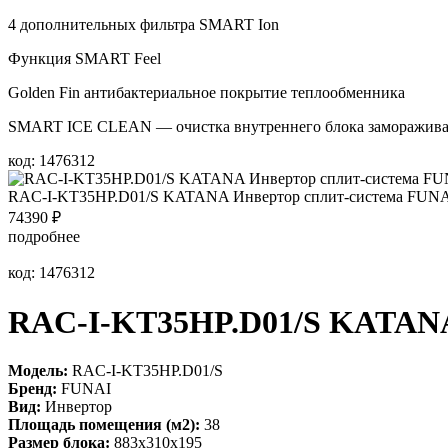
4 дополнительных фильтра SMART Ion
Функция SMART Feel
Golden Fin антибактериальное покрытие теплообменника
SMART ICE CLEAN — очистка внутреннего блока заморажив
код: 1476312
RAC-I-KT35HP.D01/S KATANA Инвертор сплит-система FUN
74390
₽
подробнее
код: 1476312
RAC-I-KT35HP.D01/S KATANA
Модель:
RAC-I-KT35HP.D01/S
Бренд:
FUNAI
Вид:
Инвертор
Площадь помещения (м2):
38
Размер блока:
883х310х195