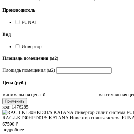
Производитель
FUNAI
Вид
Инвертор
Площадь помещения (м2)
Площадь помещения (м2)
Цена (руб.)
минимальная цена
максимальная це
Применить
код: 1476285
RAC-I-KT30HP.D01/S KATANA Инвертор сплит-система FUN
67590
₽
подробнее