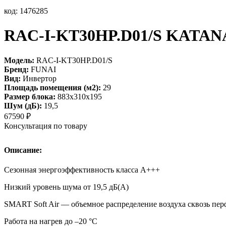
код: 1476285
RAC-I-KT30HP.D01/S KATANA
Модель:
RAC-I-KT30HP.D01/S
Бренд:
FUNAI
Вид:
Инвертор
Площадь помещения (м2):
29
Размер блока:
883х310х195
Шум (дБ):
19,5
67590
₽
Консультация по товару
Описание:
Сезонная энергоэффективность класса А+++
Низкий уровень шума от 19,5 дБ(А)
SMART Soft Air — объемное распределение воздуха сквозь п
Работа на нагрев до –20 °С