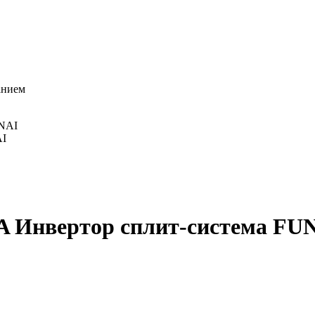
анием
AI
 Инвертор сплит-система FU