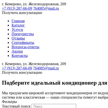
г. Кемерово,
ул. Железнодорожная, 209
+7 (913) 287-66-09
764085@mail.ru
Получить консультацию
Главная
Каталог
Услуги
Преиущества
Отзывы
Сертификаты
Вопросы-ответы
Акции
Контакты
г. Кемерово,
ул. Железнодорожная, 209
+7 (913) 287-66-09
764085@mail.ru
Получить консультацию
Подберите идеальный кондиционер для
Мы предлагаем широкий ассортимент кондиционеров от ведущ
система или классическая — наши специалисты помогут выбра
Фильтры
Текстовый поиск