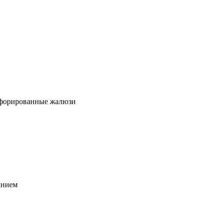
ерфорированные жалюзи
анием