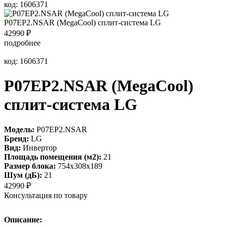
код: 1606371
P07EP2.NSAR (MegaCool) сплит-система LG
42990
₽
подробнее
код: 1606371
P07EP2.NSAR (MegaCool)
сплит-система LG
Модель:
P07EP2.NSAR
Бренд:
LG
Вид:
Инвертор
Площадь помещения (м2):
21
Размер блока:
754x308x189
Шум (дБ):
21
42990
₽
Консультация по товару
Описание: