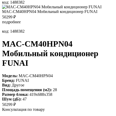
код: 1488382
MAC-CM40HPN04 Мобильный кондиционер FUNAI
50299
₽
подробнее
код: 1488382
MAC-CM40HPN04
Мобильный кондиционер
FUNAI
Модель:
MAC-CM40HPN04
Бренд:
FUNAI
Вид:
Другое
Площадь помещения (м2):
28
Размер блока:
419x688x358
Шум (дБ):
47
50299
₽
Консультация по товару