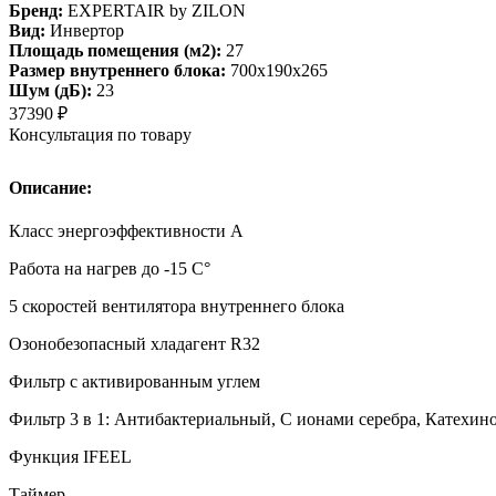
Бренд:
EXPERTAIR by ZILON
Вид:
Инвертор
Площадь помещения (м2):
27
Размер внутреннего блока:
700х190х265
Шум (дБ):
23
37390
₽
Консультация по товару
Описание:
Класс энергоэффективности А
Работа на нагрев до -15 С°
5 скоростей вентилятора внутреннего блока
Озонобезопасный хладагент R32
Фильтр с активированным углем
Фильтр 3 в 1: Антибактериальный, С ионами серебра, Катехин
Функция IFEEL
Таймер