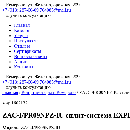
г. Кемерово,
ул. Железнодорожная, 209
+7 (913) 287-66-09
764085@mail.ru
Получить консультацию
Главная
Каталог
Услуги
Преиущества
Отзывы
Сертификаты
Вопросы-ответы
Акции
Контакты
г. Кемерово,
ул. Железнодорожная, 209
+7 (913) 287-66-09
764085@mail.ru
Получить консультацию
Главная
/
Кондиционеры в Кемерово
/ ZAC-I/PR09NPZ-IU спл
код: 1602132
ZAC-I/PR09NPZ-IU сплит-система EX
Модель:
ZAC-I/PR09NPZ-IU