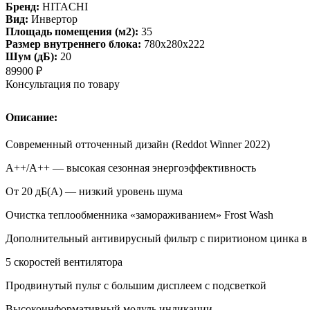
Бренд:
HITACHI
Вид:
Инвертор
Площадь помещения (м2):
35
Размер внутреннего блока:
780х280х222
Шум (дБ):
20
89900
₽
Консультация по товару
Описание:
Современный отточенный дизайн (Reddot Winner 2022)
A++/A++ — высокая сезонная энергоэффективность
От 20 дБ(А) — низкий уровень шума
Очистка теплообменника «замораживанием» Frost Wash
Дополнительный антивирусный фильтр с пиритионом цинка в
5 скоростей вентилятора
Продвинутый пульт с большим дисплеем с подсветкой
Высокоинформативный модуль индикации