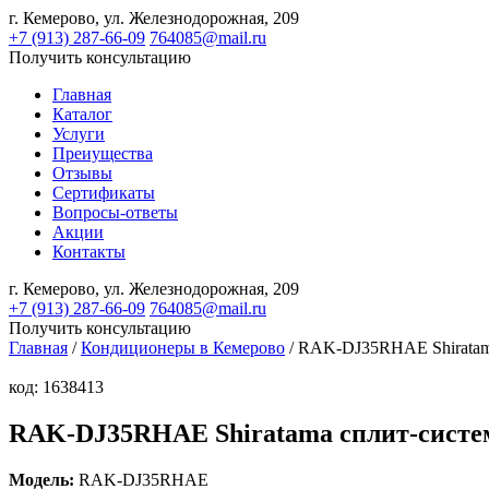
г. Кемерово,
ул. Железнодорожная, 209
+7 (913) 287-66-09
764085@mail.ru
Получить консультацию
Главная
Каталог
Услуги
Преиущества
Отзывы
Сертификаты
Вопросы-ответы
Акции
Контакты
г. Кемерово,
ул. Железнодорожная, 209
+7 (913) 287-66-09
764085@mail.ru
Получить консультацию
Главная
/
Кондиционеры в Кемерово
/ RAK-DJ35RHAE Shiratam
код: 1638413
RAK-DJ35RHAE Shiratama сплит-сист
Модель:
RAK-DJ35RHAE