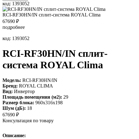
код: 1393052
RCI-RF30HN/IN сплит-система ROYAL Clima
67690
₽
подробнее
код: 1393052
RCI-RF30HN/IN сплит-
система ROYAL Clima
Модель:
RCI-RF30HN/IN
Бренд:
ROYAL CLIMA
Вид:
Инвертор
Площадь помещения (м2):
29
Размер блока:
960х316х198
Шум (дБ):
18
67690
₽
Консультация по товару
Описание: