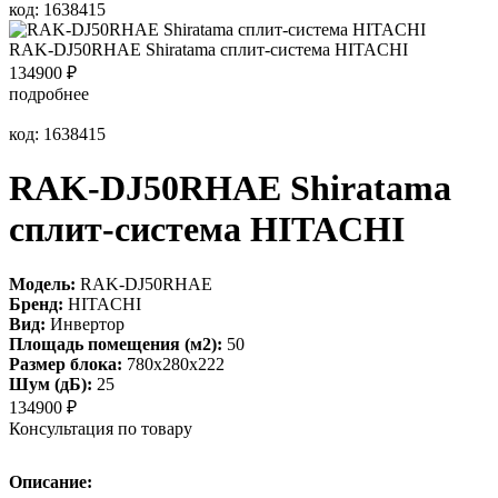
код: 1638415
RAK-DJ50RHAE Shiratama сплит-система HITACHI
134900
₽
подробнее
код: 1638415
RAK-DJ50RHAE Shiratama
сплит-система HITACHI
Модель:
RAK-DJ50RHAE
Бренд:
HITACHI
Вид:
Инвертор
Площадь помещения (м2):
50
Размер блока:
780х280х222
Шум (дБ):
25
134900
₽
Консультация по товару
Описание: