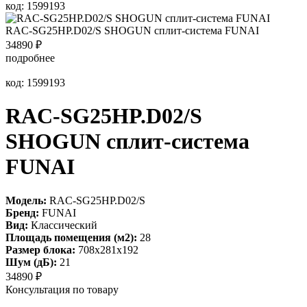
код: 1599193
RAC-SG25HP.D02/S SHOGUN сплит-система FUNAI
34890
₽
подробнее
код: 1599193
RAC-SG25HP.D02/S
SHOGUN сплит-система
FUNAI
Модель:
RAC-SG25HP.D02/S
Бренд:
FUNAI
Вид:
Классический
Площадь помещения (м2):
28
Размер блока:
708х281х192
Шум (дБ):
21
34890
₽
Консультация по товару