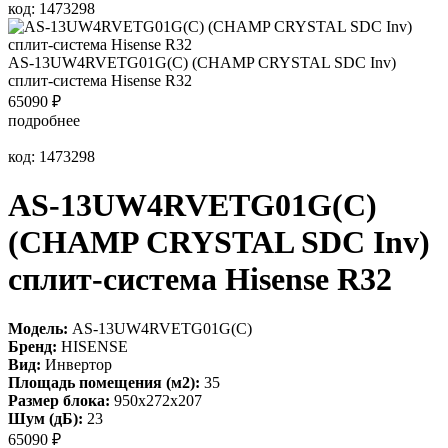
код: 1473298
AS-13UW4RVETG01G(С) (СHAMP CRYSTAL SDC Inv)
сплит-система Hisense R32
65090
₽
подробнее
код: 1473298
AS-13UW4RVETG01G(С)
(СHAMP CRYSTAL SDC Inv)
сплит-система Hisense R32
Модель:
AS-13UW4RVETG01G(С)
Бренд:
HISENSE
Вид:
Инвертор
Площадь помещения (м2):
35
Размер блока:
950х272х207
Шум (дБ):
23
65090
₽