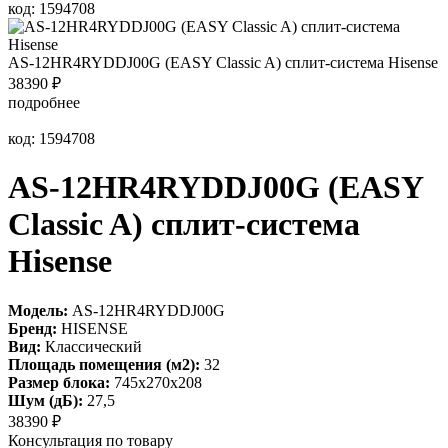
код: 1594708
AS-12HR4RYDDJ00G (EASY Classic A) сплит-система Hisense
38390
₽
подробнее
код: 1594708
AS-12HR4RYDDJ00G (EASY
Classic A) сплит-система
Hisense
Модель:
AS-12HR4RYDDJ00G
Бренд:
HISENSE
Вид:
Классический
Площадь помещения (м2):
32
Размер блока:
745х270х208
Шум (дБ):
27,5
38390
₽
Консультация по товару